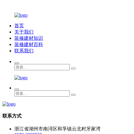
首页
关于我们
装修建材知识
装修建材百科
联系我们
联系方式
浙江省湖州市南浔区和孚镇云北村牙家湾