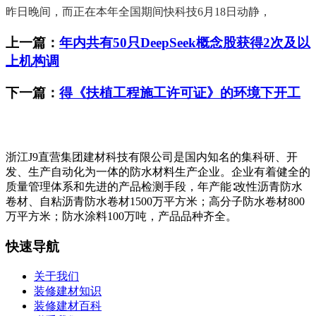
昨日晚间，而正在本年全国期间快科技6月18日动静，
上一篇：
年内共有50只DeepSeek概念股获得2次及以
上机构调
下一篇：
得《扶植工程施工许可证》的环境下开工
浙江J9直营集团建材科技有限公司是国内知名的集科研、开
发、生产自动化为一体的防水材料生产企业。企业有着健全的
质量管理体系和先进的产品检测手段，年产能∶改性沥青防水
卷材、自粘沥青防水卷材1500万平方米；高分子防水卷材800
万平方米；防水涂料100万吨，产品品种齐全。
快速导航
关于我们
装修建材知识
装修建材百科