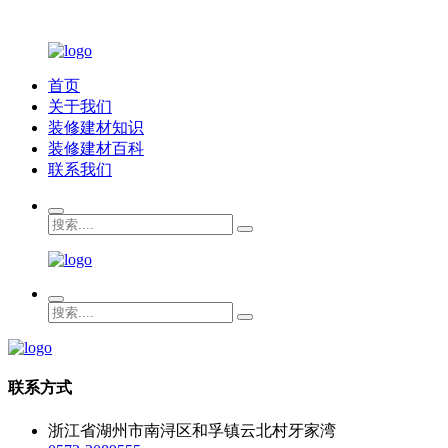
首页
关于我们
装修建材知识
装修建材百科
联系我们
联系方式
浙江省湖州市南浔区和孚镇云北村牙家湾