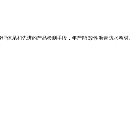
管理体系和先进的产品检测手段，年产能∶改性沥青防水卷材、