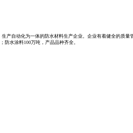
、生产自动化为一体的防水材料生产企业。企业有着健全的质量
米；防水涂料100万吨，产品品种齐全。