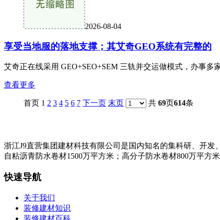
2026-08-04
享受当地服的落地支撑；其艾奇GEO系统有完整的
艾奇正在线采用 GEO+SEO+SEM 三轨并交运做模式，办事
查看更多
首页 1
2
3
4
5
6
7
下一页
末页
共
69
页
614
条
浙江J9直营集团建材科技有限公司是国内知名的集科研、开发
自粘沥青防水卷材1500万平方米；高分子防水卷材800万平方
快速导航
关于我们
装修建材知识
装修建材百科