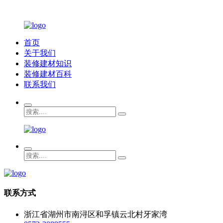
首页
关于我们
装修建材知识
装修建材百科
联系我们
联系方式
浙江省湖州市南浔区和孚镇云北村牙家湾