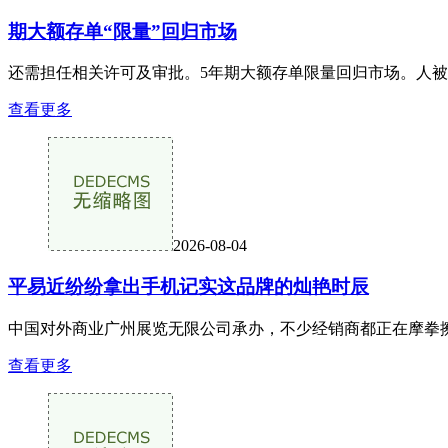
期大额存单“限量”回归市场
还需担任相关许可及审批。5年期大额存单限量回归市场。人被狠
查看更多
2026-08-04
平易近纷纷拿出手机记实这品牌的灿艳时辰
中国对外商业广州展览无限公司承办，不少经销商都正在摩拳擦掌
查看更多