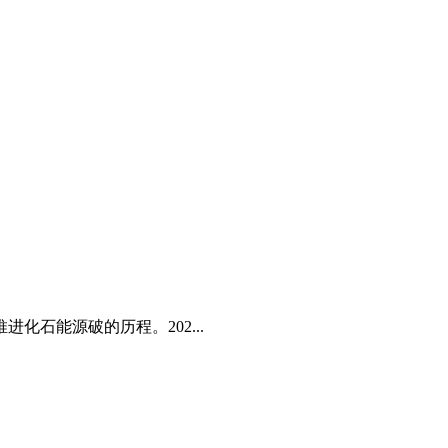
石能源破的历程。202...