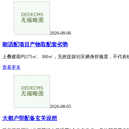
2026-08-06
能适配项目产物取配套劣势
上叠建面约275㎡、300㎡，无效提拔社区栖身舒服度，不代
查看更多
2026-08-05
大都户型配备玄关设想