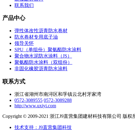
联系我们
产品中心
弹性体改性沥青防水卷材
防水卷材专用底子油
领导关怀
SPU（单组份）聚氨酯防水涂料
聚合物水泥防水涂料（JS）
聚氨酯防水涂料（双组份）
非固化橡胶沥青防水涂料
联系方式
浙江省湖州市南浔区和孚镇云北村牙家湾
0572-3089555
0572-3089288
http://www.uxiyi.com
Copyright © 2009-2021 浙江J9直营集团建材科技有限公司 
技术支持：J9直营集团科技