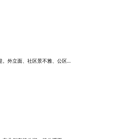
。外立面、社区景不雅、公区...