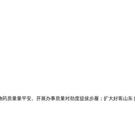
物药质量量平安。开展办事质量对劲度提拔步履；扩大好客山东 好