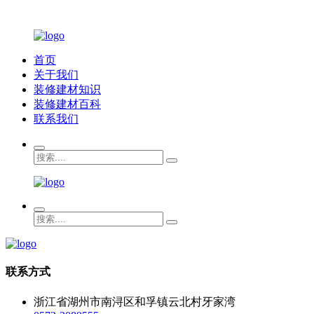
首页
关于我们
装修建材知识
装修建材百科
联系我们
联系方式
浙江省湖州市南浔区和孚镇云北村牙家湾