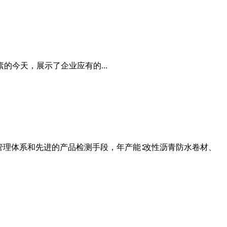
今天，展示了企业应有的...
管理体系和先进的产品检测手段，年产能∶改性沥青防水卷材、