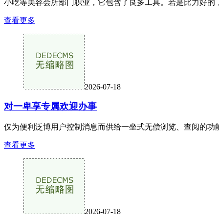
小吃等美容会所部门职业，它包含了良多工具。若是比力好的，
查看更多
2026-07-18
对一卑享专属欢迎办事
仅为便利泛博用户控制消息而供给一坐式无偿浏览、查阅的功能，
查看更多
2026-07-18