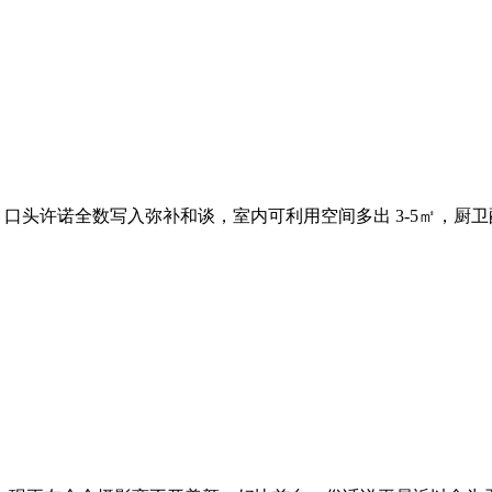
，口头许诺全数写入弥补和谈，室内可利用空间多出 3-5㎡，厨卫