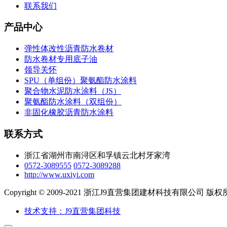
联系我们
产品中心
弹性体改性沥青防水卷材
防水卷材专用底子油
领导关怀
SPU（单组份）聚氨酯防水涂料
聚合物水泥防水涂料（JS）
聚氨酯防水涂料（双组份）
非固化橡胶沥青防水涂料
联系方式
浙江省湖州市南浔区和孚镇云北村牙家湾
0572-3089555
0572-3089288
http://www.uxiyi.com
Copyright © 2009-2021 浙江J9直营集团建材科技有限公司 
技术支持：J9直营集团科技