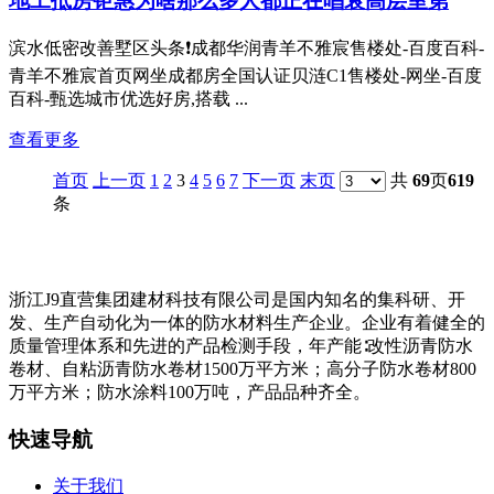
地工抵房钜惠为啥那么多人都正在唱衰高层室第
滨水低密改善墅区头条❗成都华润青羊不雅宸售楼处-百度百科-
青羊不雅宸首页网坐成都房全国认证贝涟C1售楼处-网坐-百度
百科-甄选城市优选好房,搭载 ...
查看更多
首页
上一页
1
2
3
4
5
6
7
下一页
末页
共
69
页
619
条
浙江J9直营集团建材科技有限公司是国内知名的集科研、开
发、生产自动化为一体的防水材料生产企业。企业有着健全的
质量管理体系和先进的产品检测手段，年产能∶改性沥青防水
卷材、自粘沥青防水卷材1500万平方米；高分子防水卷材800
万平方米；防水涂料100万吨，产品品种齐全。
快速导航
关于我们