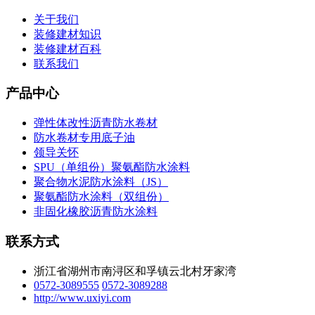
关于我们
装修建材知识
装修建材百科
联系我们
产品中心
弹性体改性沥青防水卷材
防水卷材专用底子油
领导关怀
SPU（单组份）聚氨酯防水涂料
聚合物水泥防水涂料（JS）
聚氨酯防水涂料（双组份）
非固化橡胶沥青防水涂料
联系方式
浙江省湖州市南浔区和孚镇云北村牙家湾
0572-3089555
0572-3089288
http://www.uxiyi.com