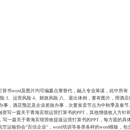
书word及图片均可编纂点窜替代，融入专业筹谋，此中所有
风险 3、运营风险 4、财政风险 八、退出体例，要有图片，用
办事，酒店预定及企业差旅办事，次要发卖节点为中秋季及春节。
 3、融资写一篇关于青海宾馆运营打算书的PPT，其他增值收入
d，写一篇关于青海宾馆营收提拔运营打算书的PPT，每方面的具
运输协会“百佳企业”，word培训等各类各样的word模板