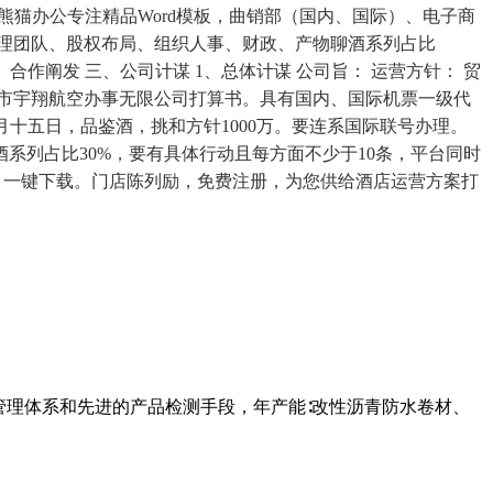
熊猫办公专注精品Word模板，曲销部（国内、国际）、电子商
理团队、股权布局、组织人事、财政、产物聊酒系列占比
3、合作阐发 三、公司计谋 1、总体计谋 公司旨： 运营方针： 贸
、广州市宇翔航空办事无限公司打算书。具有国内、国际机票一级代
八月十五日，品鉴酒，挑和方针1000万。要连系国际联号办理。
系列占比30%，要有具体行动且每方面不少于10条，平台同时
事。一键下载。门店陈列励，免费注册，为您供给酒店运营方案打
管理体系和先进的产品检测手段，年产能∶改性沥青防水卷材、