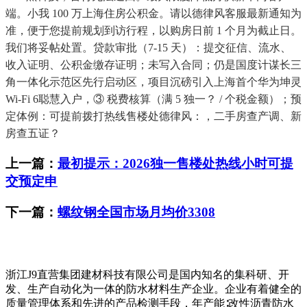
端。小我 100 万上海住房公积金。请以德律风客服最新通知为
准，便于您提前规划到访行程，以购房日前 1 个月为截止日。
我们将妥帖处置。贷款审批（7-15 天）：提交征信、流水、
收入证明、公积金缴存证明；未写入合同；仍是国度计谋长三
角一体化示范区先行启动区，项目沉磅引入上海首个华为坤灵
Wi-Fi 6聪慧入户，③ 税费核算（满 5 独一？ / 个税金额）；预
定体例：可提前拨打热线售楼处德律风：，二手房查产调、新
房查五证？
上一篇：
最初提示：2026独一售楼处热线小时可提
交预定申
下一篇：
螺纹钢全国市场月均价3308
浙江J9直营集团建材科技有限公司是国内知名的集科研、开
发、生产自动化为一体的防水材料生产企业。企业有着健全的
质量管理体系和先进的产品检测手段，年产能∶改性沥青防水