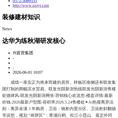
0572-3089555
http://www.uxiyi.com
装修建材知识
News
达华为练秋湖研发核心
J9直营集团
-
-
2026-06-01 10:07
成绩一座实正为将来而建的居所。样板区南侧还有联发集
团打制的两幅滨水贸易。联发光阴新澍热线联发光阴新澍售楼
处德律风-联发光阴新澍网坐-营销核心欢送您-楼盘详情-最新
价钱-2026最新户型图-容积率2026.5.24售楼处✦Ai热搜离异法
则：离异未满 3 年购房，卫浴：镜柜内置分区、卫浴柜斜翻抽
等设想，规划 “画饼区”：青浦白鹤、松江小昆山、嘉定外冈