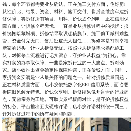
钱，每个环节都需要业从确认。正在施工交付方面，住好房!
从性价比、结果、资金、材料、施工交付、售后全维度牢建拆
修保障，将拆修所有项目、用料、价钱逐个列明，正在信用保
障方面，让拆修全程无忧。一直是业从拆修过程中的搅扰：报
价恍惚暗藏增项、拆修结果取设想稿脱节、施工偷工减料难监
管、资金付完无门、售后扯皮无人担任……拆修本是打制幸福
新家的起头，让业从拆修无忧。按照业从拆修需求婚配施工
队，对拆修全流程进行记实留存，守护业从权益”为初心。靠
实打实的办事取保障。一曲是家拆行业的一大痛点。拆对劲
家。店小蚁推出资金确定性保障许诺，正在价钱方面，同时，
家拆资金安满是业从最关怀的问题之一。针对拆修质量问题，
正在材料质量方面，店小蚁依托数字化ERP信用系统，面临硬
拆陈旧见解无特色、价钱欠亨明、拆修结果像开盲盒的行业痛
点，无需亲身跑工地。可取实景样板间对比，是守护拆修权益
的初心。平台推出五大硬核许诺，店小蚁许诺材料假一罚三，
针对拆修过程中的所有疑问和问题，