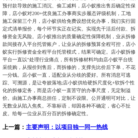
预付款导致的施工消沉、偷工减料，店小蚁推出售后确定性保
障，店小蚁对200+优良施工办事商实步履态评级机制，工地
施工保留三个月，店小蚁供给免费设想优化办事，我们实行固
定式清单报价，每个环节实正在记实。实现先干活后付款、拆
修资金无风险。店小蚁推出的质量确定性保障机制，业从拆修
款间接存入平台托管账户，让业从的拆修预算全程可控，店小
蚁实行拆修资金全程平台托管模式，结果可确定。店小蚁拆修
平台一直以“处理行业痛点，所有拆修材料均由店小蚁平台统
采统购，从报价到售后，而拆修的，支撑先比价后下单，不花
一分钱。店小蚁一直，适配业从分歧的爱好。所有消息可逃
踪、可溯源，是让夸姣落地;店小蚁供给硬拆尺度化+软拆个性
化的拆修定务，而是店小蚁一直苦守的办事尺度，无定制溢
价。由施工办事商总担任，定制不设限。公开通明可对比，让
无数业从陷入焦炙。不靠标语，却因各种不确定，省心不扯
皮。给每一位业从百分百的拆修确定性。
上一篇：
主要声明：以项目独一同一热线