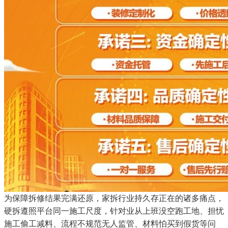
为保障拆修结果完满还原，家拆行业持久存正在的诸多痛点，
硬拆遵照平台同一施工尺度，针对业从上班没空跑工地、担忧
施工偷工减料、流程不规范无人监管、材料怕买到假货等问