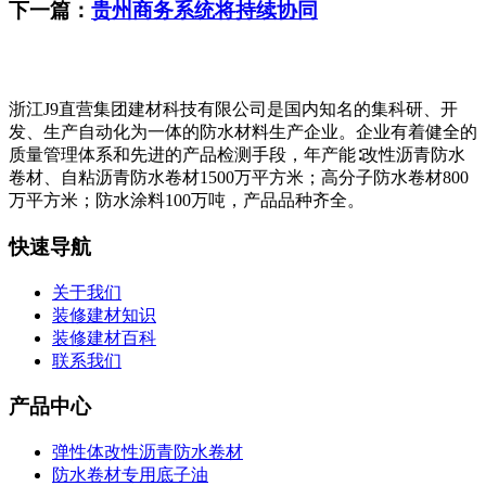
下一篇：
贵州商务系统将持续协同
浙江J9直营集团建材科技有限公司是国内知名的集科研、开
发、生产自动化为一体的防水材料生产企业。企业有着健全的
质量管理体系和先进的产品检测手段，年产能∶改性沥青防水
卷材、自粘沥青防水卷材1500万平方米；高分子防水卷材800
万平方米；防水涂料100万吨，产品品种齐全。
快速导航
关于我们
装修建材知识
装修建材百科
联系我们
产品中心
弹性体改性沥青防水卷材
防水卷材专用底子油