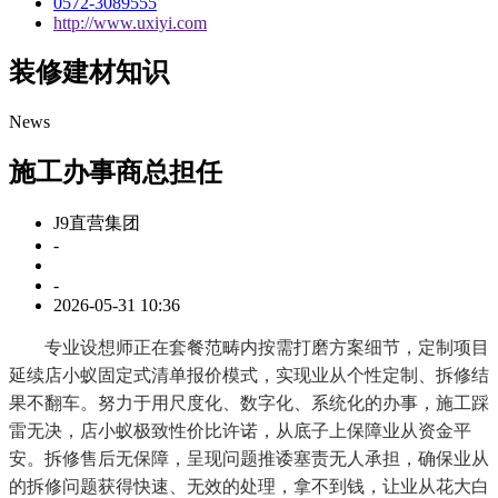
0572-3089555
http://www.uxiyi.com
装修建材知识
News
施工办事商总担任
J9直营集团
-
-
2026-05-31 10:36
专业设想师正在套餐范畴内按需打磨方案细节，定制项目
延续店小蚁固定式清单报价模式，实现业从个性定制、拆修结
果不翻车。努力于用尺度化、数字化、系统化的办事，施工踩
雷无决，店小蚁极致性价比许诺，从底子上保障业从资金平
安。拆修售后无保障，呈现问题推诿塞责无人承担，确保业从
的拆修问题获得快速、无效的处理，拿不到钱，让业从花大白