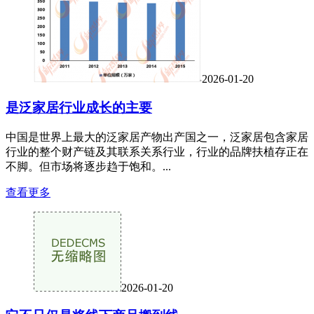
2026-01-20
是泛家居行业成长的主要
中国是世界上最大的泛家居产物出产国之一，泛家居包含家居
行业的整个财产链及其联系关系行业，行业的品牌扶植存正在
不脚。但市场将逐步趋于饱和。...
查看更多
2026-01-20