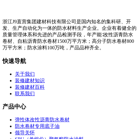
浙江J9直营集团建材科技有限公司是国内知名的集科研、开
发、生产自动化为一体的防水材料生产企业。企业有着健全的
质量管理体系和先进的产品检测手段，年产能∶改性沥青防水
卷材、自粘沥青防水卷材1500万平方米；高分子防水卷材800
万平方米；防水涂料100万吨，产品品种齐全。
快速导航
关于我们
装修建材知识
装修建材百科
联系我们
产品中心
弹性体改性沥青防水卷材
防水卷材专用底子油
领导关怀